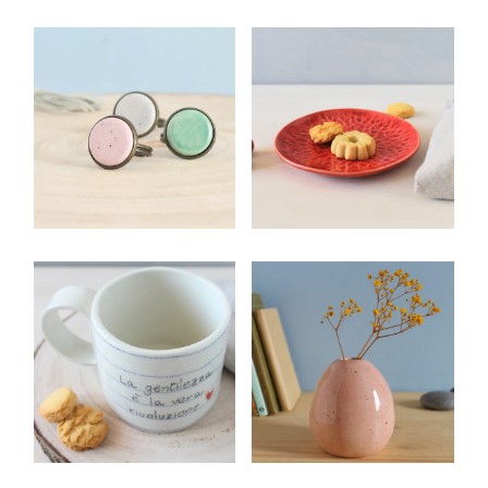
CACHE POT A
TAZZA MUG
POIS BLU
IN CERAMICA
CON CUORE
CON
FIORELLINI
Ceramiche per la
Casa
RETRÒ
Ceramiche per la
Tavola
ANELLO
PIATTINO IN
RETRÒ IN
CERAMICA
CERAMICA
CON
IMPRESSIONI
Ceramiche da
Indossare
DI
CONCHIGLIE
Ceramiche per la
Casa
Ceramiche per la
Tavola