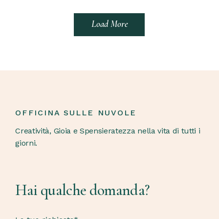
TAZZA MUG
VASO
“GENTILEZZA”
PORTAFIORI
A RIGHE
CIPRIA
Load More
Ceramiche per la
Ceramiche per la
Tavola
Casa
OFFICINA SULLE NUVOLE
Creatività, Gioia e Spensieratezza nella vita di tutti i
giorni.
Hai qualche domanda?