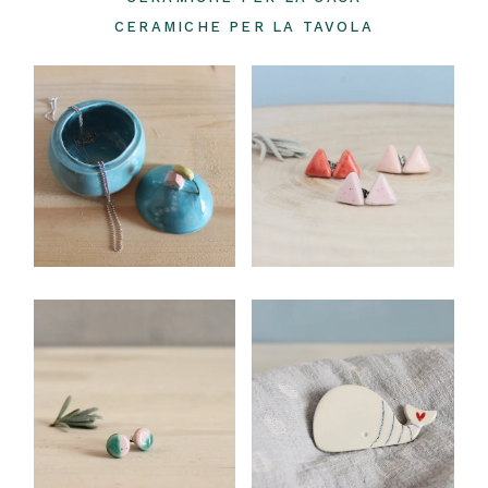
CERAMICHE PER LA TAVOLA
SCRIGNO DEI
ORECCHINI A
SOGNI –
BOTTONCINO
PORTAGIOIE
TRIANGOLARI
Ceramiche per la
Ceramiche da
Casa
Indossare