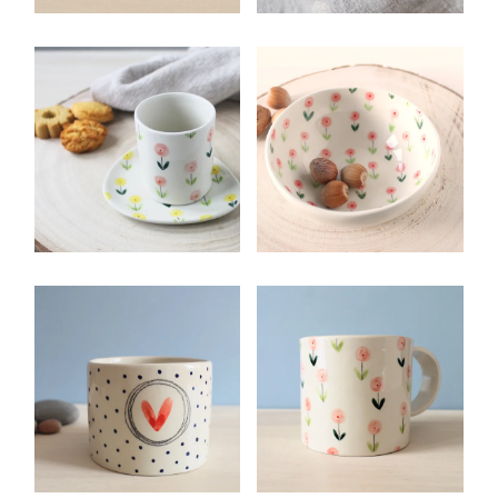
ORECCHINI A
SPILLA
BOTTONCINO
BALENA IN
BICOLORI
CERAMICA
ROSA E
Ceramiche da
VERDI
Indossare
Ceramiche da
Indossare
TAZZINA
CIOTOLINA A
SENZA
FIORELLINI
MANICO A
IN CERAMICA
FIORELLINI
Ceramiche per la
Tavola
Ceramiche per la
Tavola