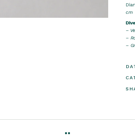
Diam
cm
Dive
– V
– R
– Gr
DA
CA
SH