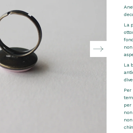
Anel
dec
La p
otto
fond
non
aspe
La b
anti
dive
Per
temp
per 
non
non 
chim