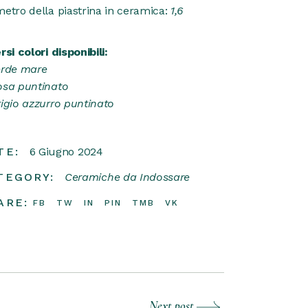
etro della piastrina in ceramica:
1,6
rsi colori disponibili:
erde mare
osa puntinato
igio azzurro puntinato
TE:
6 Giugno 2024
TEGORY:
Ceramiche da Indossare
ARE:
FB
TW
IN
PIN
TMB
VK
Next post