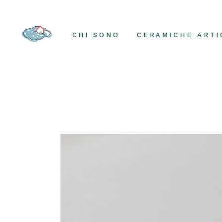
Skip
to
the
content
CHI SONO
CERAMICHE ARTI