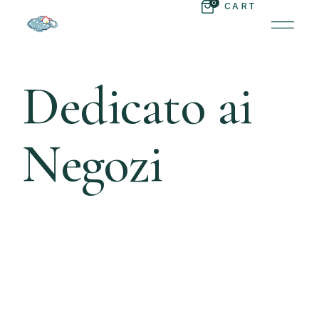
Skip
0
CART
to
the
content
Dedicato ai
Negozi