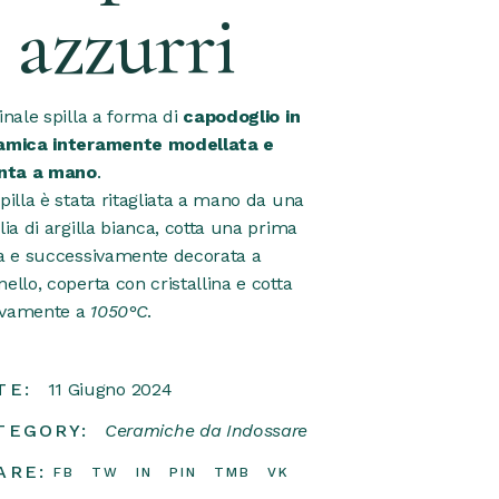
 azzurri
inale spilla a forma di
capodoglio in
amica interamente modellata e
inta a mano
.
pilla è stata ritagliata a mano da una
lia di argilla bianca, cotta una prima
ta e successivamente decorata a
ello, coperta con cristallina e cotta
vamente a
1050°C
.
TE:
11 Giugno 2024
TEGORY:
Ceramiche da Indossare
ARE:
FB
TW
IN
PIN
TMB
VK