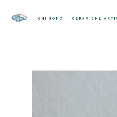
Skip
to
the
content
CHI SONO
CERAMICHE ARTI