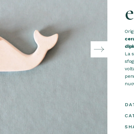
e
Orig
cer
dip
La s
sfog
vol
penn
nuo
DA
CA
SH